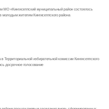
ции МО «Кингисеппский муниципальный район состоялось
в молодым жителям Кингисеппского района
да в Территориальной избирательной комиссии Кингисеппского
сь досрочное голосование
ом районе прошли первые заседания вновь сформированных