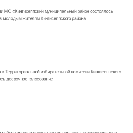
ции МО «Кингисеппский муниципальный район состоялось
в молодым жителям Кингисеппского района
да в Территориальной избирательной комиссии Кингисеппского
сь досрочное голосование
ом районе прошли первые заседания вновь сформированных