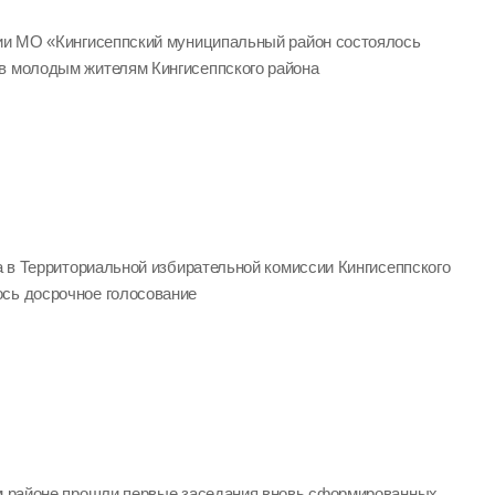
ции МО «Кингисеппский муниципальный район состоялось
в молодым жителям Кингисеппского района
да в Территориальной избирательной комиссии Кингисеппского
сь досрочное голосование
ом районе прошли первые заседания вновь сформированных