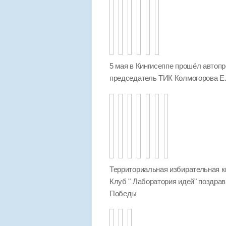
5 мая в Кингисеппе прошёл автопр
председатель ТИК Колмогорова Е.
Территориальная избирательная к
Клуб " Лаборатория идей" поздра
Победы