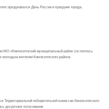
исеппе праздновался День России и праздник города.
ции МО «Кингисеппский муниципальный район состоялось
в молодым жителям Кингисеппского района
да в Территориальной избирательной комиссии Кингисеппского
сь досрочное голосование