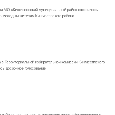
ции МО «Кингисеппский муниципальный район состоялось
в молодым жителям Кингисеппского района
да в Территориальной избирательной комиссии Кингисеппского
сь досрочное голосование
ом районе прошли первые заседания вновь сформированных