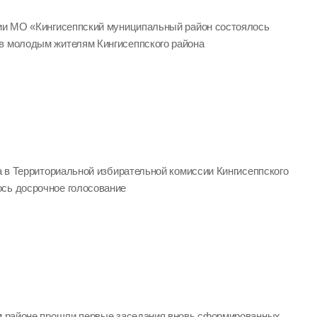
ции МО «Кингисеппский муниципальный район состоялось
в молодым жителям Кингисеппского района
да в Территориальной избирательной комиссии Кингисеппского
сь досрочное голосование
ом районе прошли первые заседания вновь сформированных