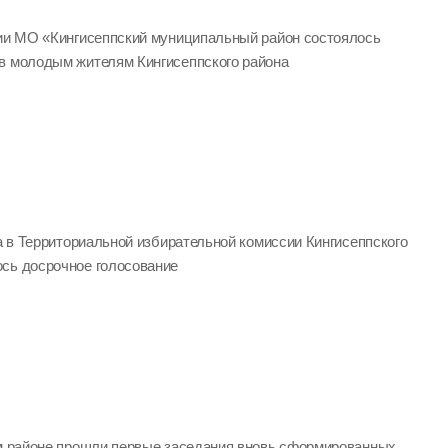
ции МО «Кингисеппский муниципальный район состоялось
в молодым жителям Кингисеппского района
да в Территориальной избирательной комиссии Кингисеппского
сь досрочное голосование
ом районе прошли первые заседания вновь сформированных