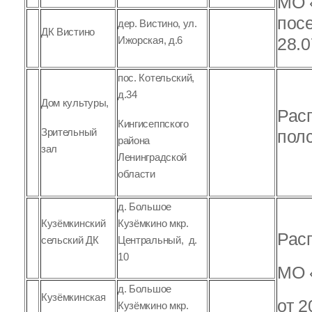
МО 
дер. Вистино, ул.
ДК Вистино
Ижорская, д.6
28.0
пос. Котельский,
д.34
Дом культуры,
Рас
Кингисеппского
Зрительный
полс
района
зал
Ленинградской
области
д. Большое
Кузёмкинский
Кузёмкино мкр.
Рас
сельский ДК
Центральный, д.
10
МО 
д. Большое
Кузёмкинская
от 2
Кузёмкино мкр.