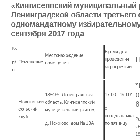
«Кингисеппский муниципальный 
Ленинградской области третьего 
одномандатному избирательному
сентября 2017 года
№
Время для
Местонахождение
П
проведения
Помещение
п/
помещения
мероприятий
п
*
о
188465, Ленинградская
17-00 - 19-00*
Нежновский
область, Кингисеппский
8
с
сельский
муниципальный район»,
понедельника
клуб
Р
д. Нежново, дом № 13А
по пятницу
«Н
18