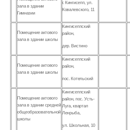
г. Кингисепп, ул.
зала в здании
Ковалевского, 11
Гимназии
Кингисеппский
Помещение актового
район,
зала в здании школы
дер. Вистино
Кингисеппский
Помещение актового
район,
зала в здании школы
пос. Котельский
Кингисеппский
Помещение актового
район, пос. Усть-
зала в здании средней
Луга, квартал
общеобразовательной
Ленрыба,
школы
ул. Школьная, 10