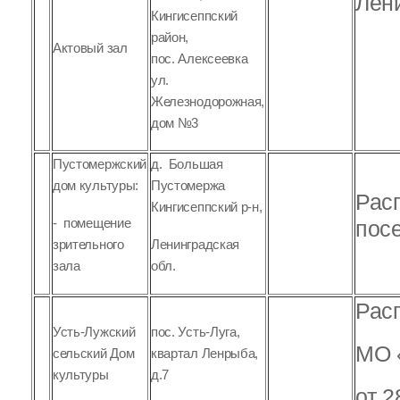
Лени
Кингисеппский
район,
Актовый зал
пос. Алексеевка
ул.
Железнодорожная,
дом №3
Пустомержский
д. Большая
дом культуры:
Пустомержа
Рас
Кингисеппский р-н,
- помещение
посе
зрительного
Ленинградская
зала
обл.
Рас
Усть-Лужский
пос. Усть-Луга,
МО 
сельский Дом
квартал Ленрыба,
культуры
д.7
от 2