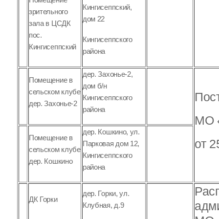
Кингисеппский,
зрительного
дом 22
зала в ЦСДК
пос.
Кингисеппского
Кингисеппский
района
дер. Захонье-2,
Помещение в
дом б/н
сельском клубе
Пос
Кингисеппского
дер. Захонье-2
района
МО 
дер. Кошкино, ул.
Помещение в
от 2
Парковая дом 12,
сельском клубе
Кингисеппского
дер. Кошкино
района
Рас
дер. Горки, ул.
ДК Горки
Клубная, д.9