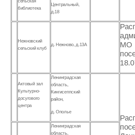
сельская
Центральный,
библиотека
д.18
Рас
Нежновский
МО 
д. Нежново, д.13А
сельский клуб
18.0
Ленинградская
Актовый зал
область,
Культурно-
Кингисеппский
досугового
район,
центра
д. Ополье
Рас
пос
Ленинградская
область,