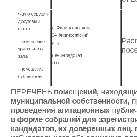
Фалилеевский
досуговый
д. Фалилеево, дом
центр:
34, Кингисеппский
Рас
- помещение
р-н,
посе
зрительного
Ленинградская
зала
обл.
- помещение
библиотеки
ПЕРЕЧЕНЬ
помещений, находящи
муниципальной собственности, 
проведения агитационных публи
в форме собраний для зарегист
кандидатов, их доверенных лиц,