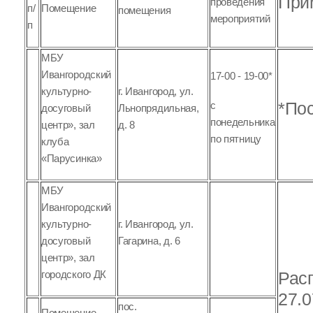
При
проведения
Помещение
п/
помещения
мероприятий
п
МБУ
Ивангородский
17-00 - 19-00*
культурно-
г. Ивангород, ул.
*Пос
с
досуговый
Льнопрядильная,
понедельника
центр», зал
д. 8
по пятницу
клуба
«Парусинка»
МБУ
Ивангородский
культурно-
г. Ивангород, ул.
досуговый
Гагарина, д. 6
центр», зал
городского ДК
Рас
27.
пос.
Помещение